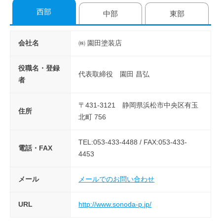
静
西部
中部
東部
2026
by
岡
年
admin
県
会社名
㈱ 園田塗装店
7
支
月
部
29
役職名・登録
代表取締役 園田 昌弘
日
者
〒431-3121 静岡県浜松市中央区有玉
住所
北町 756
TEL:053-433-4488 / FAX:053-433-
電話・FAX
4453
メール
メールでのお問い合わせ
URL
http://www.sonoda-p.jp/