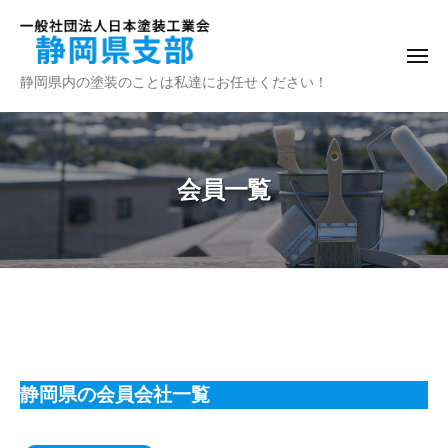
一
ー
コ
般
ン
社
メ
テ
団
ニ
一
静岡県内の塗装のことは私達にお任せください！
ュ
ン
法
ー
般
人
ツ
社
日
へ
団
本
ス
会員一覧
法
塗
キ
装
人
ッ
工
日
プ
業
本
会
塗
装
会
静
工
岡
員
県
業
静岡県の会員会社一覧
一
支
会
部
覧